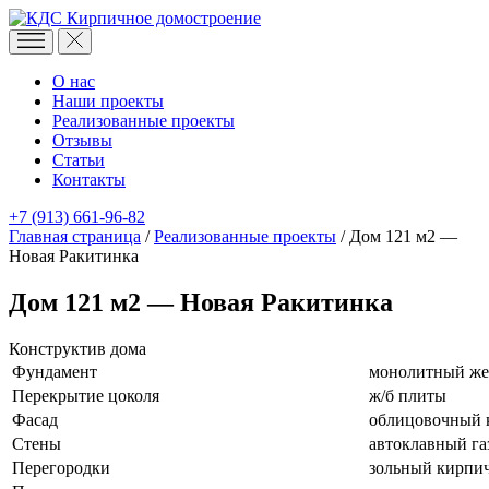
Кирпичное домостроение
О нас
Наши проекты
Реализованные проекты
Отзывы
Статьи
Контакты
+7 (913) 661-96-82
Главная страница
/
Реализованные проекты
/
Дом 121 м2 —
Новая Ракитинка
Дом 121 м2 — Новая Ракитинка
Конструктив дома
Фундамент
монолитный же
Перекрытие цоколя
ж/б плиты
Фасад
облицовочный 
Стены
автоклавный га
Перегородки
зольный кирпич